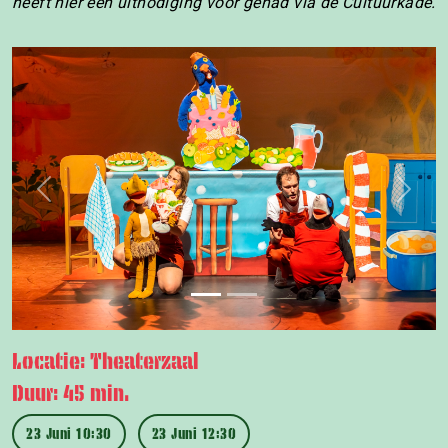
heeft hier een uitnodiging voor gehad via de Cultuurkade.
Previous
Next
Locatie: Theaterzaal
Duur: 45 min.
23 Juni 10:30
23 Juni 12:30